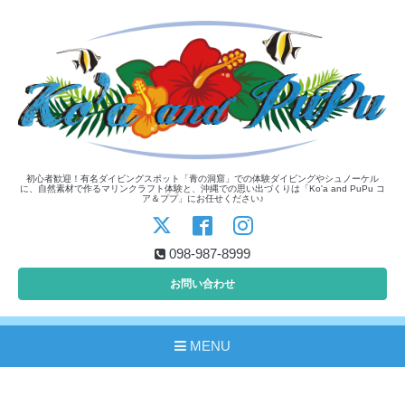
初心者歓迎！有名ダイビングスポット「青の洞窟」での体験ダイビングやシュノーケル
に、自然素材で作るマリンクラフト体験と、沖縄での思い出づくりは「Ko'a and PuPu コ
ア＆ププ」にお任せください♪
098-987-8999
お問い合わせ
MENU