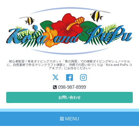
初心者歓迎！有名ダイビングスポット「青の洞窟」での体験ダイビングやシュノーケル
に、自然素材で作るマリンクラフト体験と、沖縄での思い出づくりは「Ko'a and PuPu コ
ア＆ププ」にお任せください♪
098-987-8999
お問い合わせ
MENU