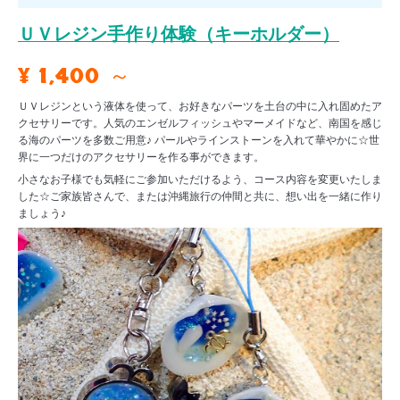
ＵＶレジン手作り体験（キーホルダー）
¥ 1,400 ～
ＵＶレジンという液体を使って、お好きなパーツを土台の中に入れ固めたア
クセサリーです。人気のエンゼルフィッシュやマーメイドなど、南国を感じ
る海のパーツを多数ご用意♪ パールやラインストーンを入れて華やかに☆世
界に一つだけのアクセサリーを作る事ができます。
小さなお子様でも気軽にご参加いただけるよう、コース内容を変更いたしま
した☆ご家族皆さんで、または沖縄旅行の仲間と共に、想い出を一緒に作り
ましょう♪