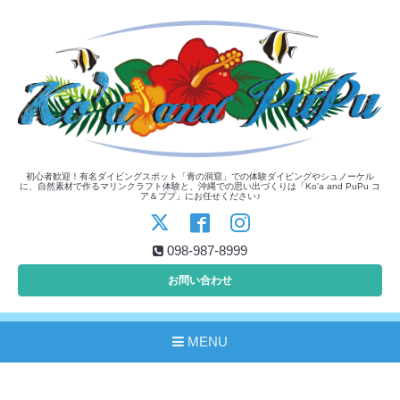
初心者歓迎！有名ダイビングスポット「青の洞窟」での体験ダイビングやシュノーケル
に、自然素材で作るマリンクラフト体験と、沖縄での思い出づくりは「Ko'a and PuPu コ
ア＆ププ」にお任せください♪
098-987-8999
お問い合わせ
MENU