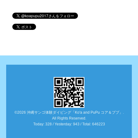
©2026
沖縄サンゴ体験ダイビング「Ko'a and PuPu コア＆ププ」
.
All Rights Reserved.
Today:
328
/ Yesterday:
943
/ Total:
646223