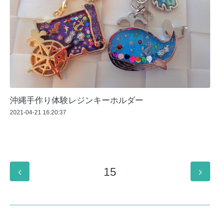
沖縄手作り体験レジンキーホルダー
2021-04-21 16:20:37
15