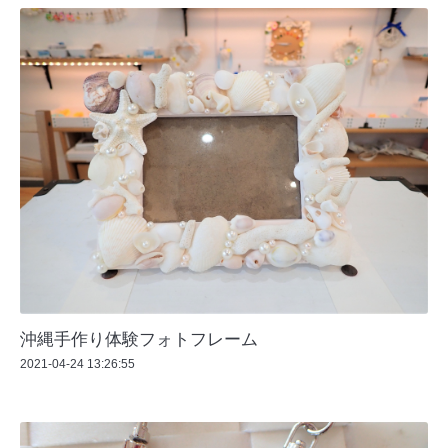
沖縄手作り体験フォトフレーム
2021-04-24 13:26:55