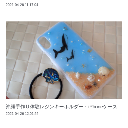
2021-04-28 11:17:04
沖縄手作り体験レジンキーホルダー・iPhoneケース
2021-04-26 12:01:55