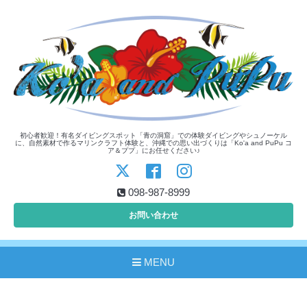
初心者歓迎！有名ダイビングスポット「青の洞窟」での体験ダイビングやシュノーケル
に、自然素材で作るマリンクラフト体験と、沖縄での思い出づくりは「Ko'a and PuPu コ
ア＆ププ」にお任せください♪
098-987-8999
お問い合わせ
MENU