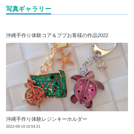
写真ギャラリー
沖縄手作り体験コア＆ププお客様の作品2022
沖縄手作り体験レジンキーホルダー
2022-09-19 10:54:21