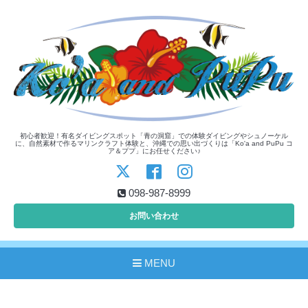
初心者歓迎！有名ダイビングスポット「青の洞窟」での体験ダイビングやシュノーケル
に、自然素材で作るマリンクラフト体験と、沖縄での思い出づくりは「Ko'a and PuPu コ
ア＆ププ」にお任せください♪
098-987-8999
お問い合わせ
MENU