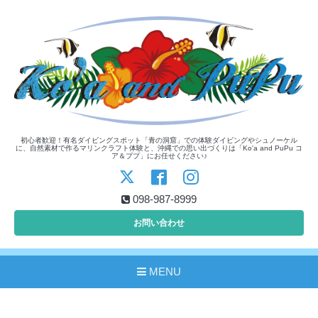
初心者歓迎！有名ダイビングスポット「青の洞窟」での体験ダイビングやシュノーケル
に、自然素材で作るマリンクラフト体験と、沖縄での思い出づくりは「Ko'a and PuPu コ
ア＆ププ」にお任せください♪
098-987-8999
お問い合わせ
MENU