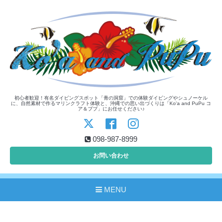
初心者歓迎！有名ダイビングスポット「青の洞窟」での体験ダイビングやシュノーケル
に、自然素材で作るマリンクラフト体験と、沖縄での思い出づくりは「Ko'a and PuPu コ
ア＆ププ」にお任せください♪
098-987-8999
お問い合わせ
MENU