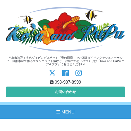
初心者歓迎！有名ダイビングスポット「青の洞窟」での体験ダイビングやシュノーケル
に、自然素材で作るマリンクラフト体験と、沖縄での思い出づくりは「Ko'a and PuPu コ
ア＆ププ」にお任せください♪
098-987-8999
お問い合わせ
MENU