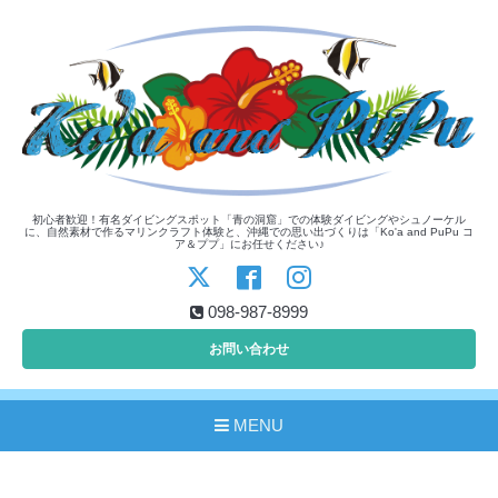
初心者歓迎！有名ダイビングスポット「青の洞窟」での体験ダイビングやシュノーケル
に、自然素材で作るマリンクラフト体験と、沖縄での思い出づくりは「Ko'a and PuPu コ
ア＆ププ」にお任せください♪
098-987-8999
お問い合わせ
MENU