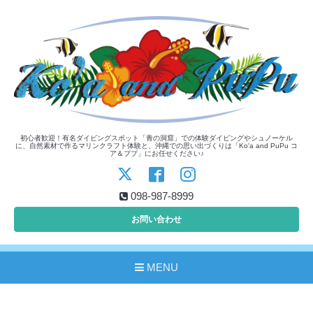
初心者歓迎！有名ダイビングスポット「青の洞窟」での体験ダイビングやシュノーケル
に、自然素材で作るマリンクラフト体験と、沖縄での思い出づくりは「Ko'a and PuPu コ
ア＆ププ」にお任せください♪
098-987-8999
お問い合わせ
MENU