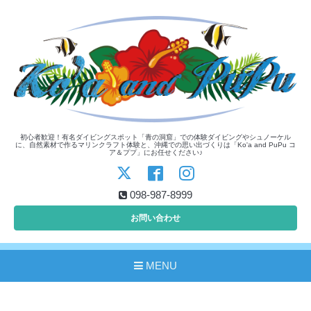
初心者歓迎！有名ダイビングスポット「青の洞窟」での体験ダイビングやシュノーケル
に、自然素材で作るマリンクラフト体験と、沖縄での思い出づくりは「Ko'a and PuPu コ
ア＆ププ」にお任せください♪
098-987-8999
お問い合わせ
MENU