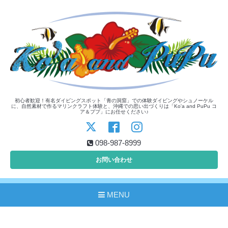
初心者歓迎！有名ダイビングスポット「青の洞窟」での体験ダイビングやシュノーケル
に、自然素材で作るマリンクラフト体験と、沖縄での思い出づくりは「Ko'a and PuPu コ
ア＆ププ」にお任せください♪
098-987-8999
お問い合わせ
MENU