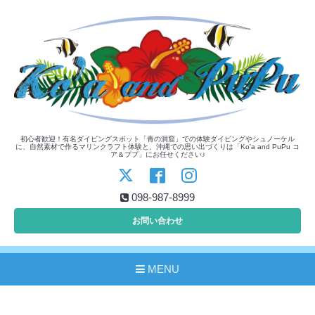
初心者歓迎！有名ダイビングスポット「青の洞窟」での体験ダイビングやシュノーケル
に、自然素材で作るマリンクラフト体験と、沖縄での思い出づくりは「Ko'a and PuPu コ
ア＆ププ」にお任せください♪
098-987-8999
お問い合わせ
MENU