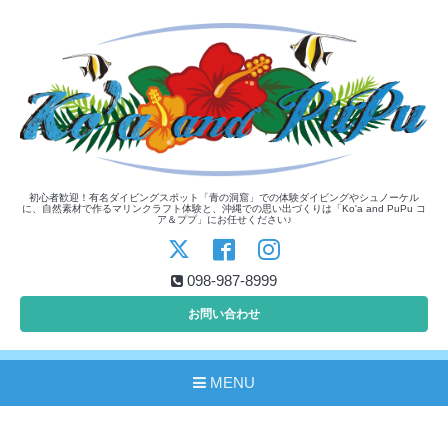
初心者歓迎！有名ダイビングスポット「青の洞窟」での体験ダイビングやシュノーケル
に、自然素材で作るマリンクラフト体験と、沖縄での思い出づくりは「Ko'a and PuPu コ
ア＆ププ」にお任せください♪
098-987-8999
お問い合わせ
MENU