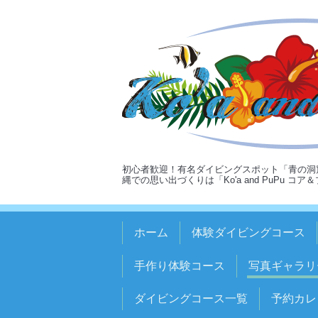
初心者歓迎！有名ダイビングスポット「青の洞
縄での思い出づくりは「Ko'a and PuPu コ
ホーム
体験ダイビングコース
手作り体験コース
写真ギャラリ
ダイビングコース一覧
予約カレ