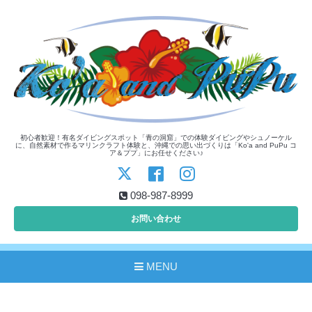
初心者歓迎！有名ダイビングスポット「青の洞窟」での体験ダイビングやシュノーケル
に、自然素材で作るマリンクラフト体験と、沖縄での思い出づくりは「Ko'a and PuPu コ
ア＆ププ」にお任せください♪
098-987-8999
お問い合わせ
MENU