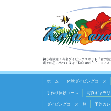
初心者歓迎！有名ダイビングスポット「青の洞
縄での思い出づくりは「Ko'a and PuPu コ
ホーム
体験ダイビングコース
手作り体験コース
写真ギャラリ
ダイビングコース一覧
予約カレ