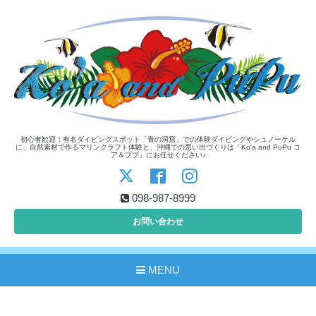
初心者歓迎！有名ダイビングスポット「青の洞窟」での体験ダイビングやシュノーケル
に、自然素材で作るマリンクラフト体験と、沖縄での思い出づくりは「Ko'a and PuPu コ
ア＆ププ」にお任せください♪
098-987-8999
お問い合わせ
MENU