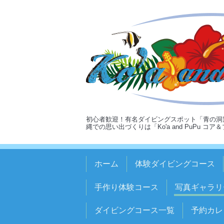
初心者歓迎！有名ダイビングスポット「青の洞
縄での思い出づくりは「Ko'a and PuPu コ
ホーム
体験ダイビングコース
手作り体験コース
写真ギャラリ
ダイビングコース一覧
予約カレ