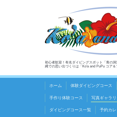
初心者歓迎！有名ダイビングスポット「青の洞
縄での思い出づくりは「Ko'a and PuPu コ
ホーム
体験ダイビングコース
手作り体験コース
写真ギャラリ
ダイビングコース一覧
予約カレ